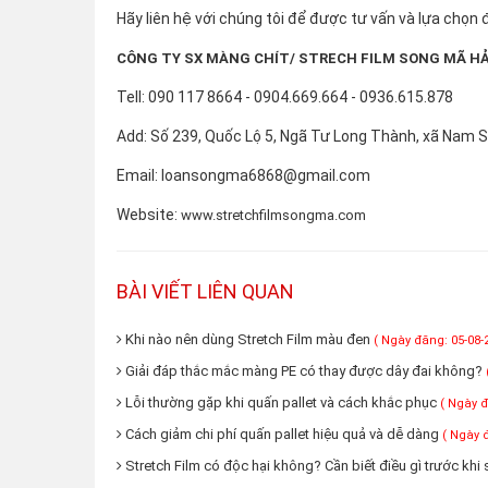
Hãy liên hệ với chúng tôi để được tư vấn và lựa chọ
CÔNG TY SX MÀNG CHÍT/ STRECH FILM SONG MÃ H
Tell: 090 117 8664 - 0904.669.664 - 0936.615.878
Add: Số 239, Quốc Lộ 5, Ngã Tư Long Thành, xã Nam 
Email: loansongma6868@gmail.com
Website:
www.stretchfilmsongma.com
BÀI VIẾT LIÊN QUAN
Khi nào nên dùng Stretch Film màu đen
( Ngày đăng: 05-08-
Giải đáp thắc mắc màng PE có thay được dây đai không?
Lỗi thường gặp khi quấn pallet và cách khắc phục
( Ngày đ
Cách giảm chi phí quấn pallet hiệu quả và dễ dàng
( Ngày 
Stretch Film có độc hại không? Cần biết điều gì trước khi