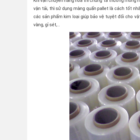
Khi vận chuyển hàng hóa thì chúng ta thường mong m
vận tải, thì sử dụng màng quấn pallet là cách tốt nh
các sản phẩm kim loại giúp bảo vệ tuyệt đối cho vật
vàng, gỉ sét,…