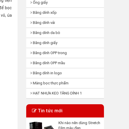
ng tiện
Ống giấy
 để bọc
Băng dính xốp
 vỏ, úa
Băng dính vải
Băng dính da bò
Băng dính giấy
Băng dính OPP trong
Băng dính OPP mầu
Băng dính in logo
Màng bọc thực phẩm
HẠT NHỰA KEO TĂNG DÍNH 1
Tin tức mới
Khi nào nên dùng Stretch
Film màu đen