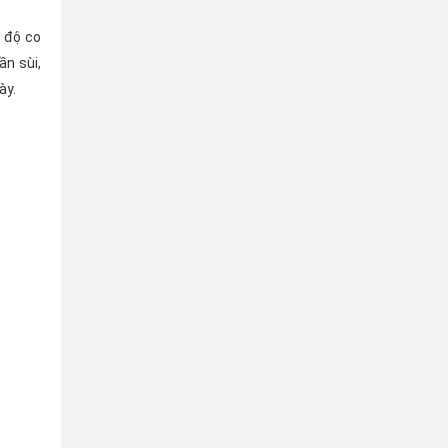
 độ co
n sùi,
ày.