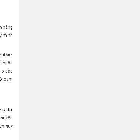
em hàng
 ý mình
ác dòng
n thuộc
cho các
tôi cam
 ra thị
 chuyên
ện nay