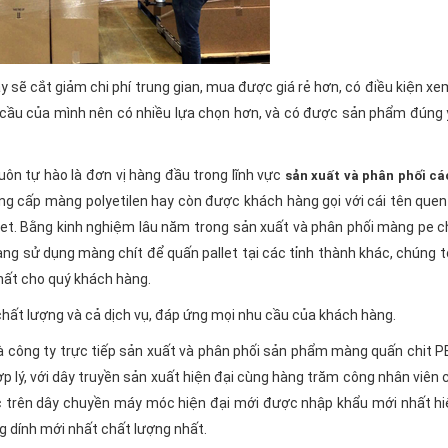
ậy sẽ cắt giảm chi phí trung gian, mua được giá rẻ hơn, có điều kiện x
hu cầu của mình nên có nhiều lựa chọn hơn, và có được sản phẩm đúng
uôn tự hào là đơn vị hàng đầu trong lĩnh vực
sản xuất và phân phối c
ng cấp màng polyetilen hay còn được khách hàng gọi với cái tên que
let. Bằng kinh nghiệm lâu năm trong sản xuất và phân phối màng pe 
ng sử dụng màng chít để quấn pallet tại các tỉnh thành khác, chúng 
hất cho quý khách hàng.
chất lượng và cả dịch vụ, đáp ứng mọi nhu cầu của khách hàng.
à công ty trực tiếp sản xuất và phân phối sản phẩm màng quấn chit PE
ợp lý, với dây truyền sản xuất hiện đại cùng hàng trăm công nhân viên
ệc trên dây chuyền máy móc hiện đại mới được nhập khẩu mới nhất hi
dính mới nhất chất lượng nhất.