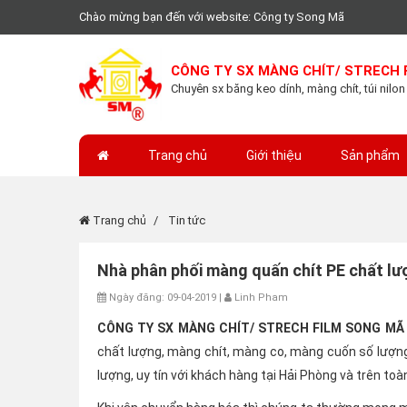
Chào mừng bạn đến với website: Công ty Song Mã
CÔNG TY SX MÀNG CHÍT/ STRECH 
Chuyên sx băng keo dính, màng chít, túi nilon
Trang chủ
Giới thiệu
Sản phẩm
Trang chủ
Tin tức
Nhà phân phối màng quấn chít PE chất lư
Ngày đăng: 09-04-2019 |
Linh Pham
CÔNG TY SX MÀNG CHÍT/ STRECH FILM SONG MÃ
chất lượng, màng chít, màng co, màng cuốn số lượng 
lượng, uy tín với khách hàng tại Hải Phòng và trên to