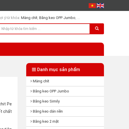
ợi ý từ khóa:
Màng chít
,
Băng keo OPP Jumbo
, ...
Danh mục sản phẩm
Màng chít
Băng keo OPP Jumbo
Băng keo Simily
hit Pe
ết chất
Băng keo dán nền
Băng keo 2 mặt