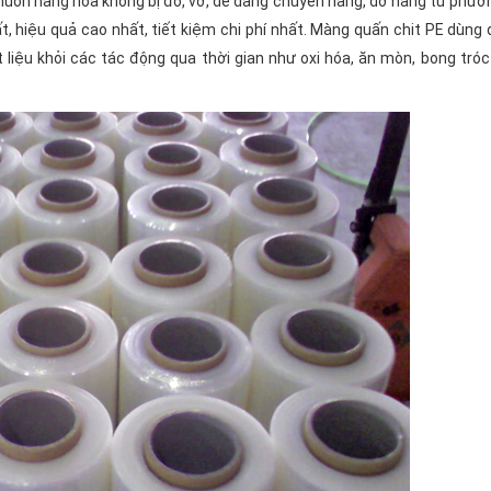
uốn hàng hóa không bị đổ, vỡ, dễ dàng chuyển hàng, dỡ hàng từ phươ
ất, hiệu quả cao nhất, tiết kiệm chi phí nhất. Màng quấn chit PE dùng
 liệu khỏi các tác động qua thời gian như oxi hóa, ăn mòn, bong tróc