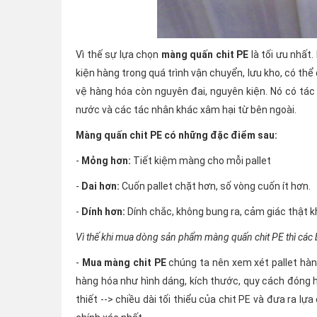
Vì thế sự lựa chọn
màng quấn chit PE
là tối ưu nhất
kiện hàng trong quá trình vận chuyển, lưu kho, có th
vệ hàng hóa còn nguyên đai, nguyên kiện. Nó có tá
nước và các tác nhân khác xâm hại từ bên ngoài.
Màng quấn chit PE có những đặc điểm sau:
-
Mỏng hơn:
Tiết kiệm màng cho mỗi pallet
-
Dai hơn:
Cuốn pallet chặt hơn, số vòng cuốn ít hơn.
-
Dính hơn:
Dính chắc, không bung ra, cảm giác thật kh
Vì thế khi mua dòng sản phẩm màng quấn chit PE thì các b
-
Mua màng chit PE
chúng ta nên xem xét pallet hàng
hàng hóa như hình dáng, kích thước, quy cách đóng 
thiết --> chiều dài tối thiểu của chit PE và đưa ra 