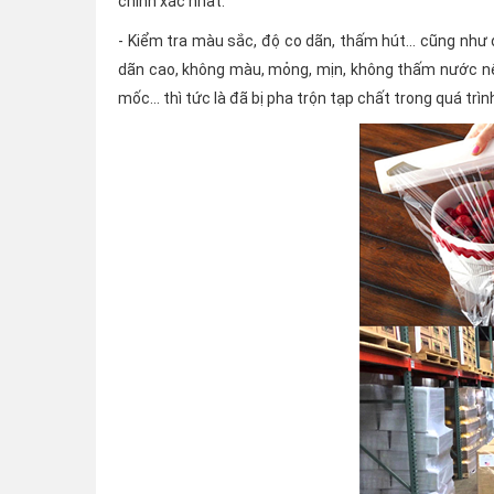
chính xác nhất.
- Kiểm tra màu sắc, độ co dãn, thấm hút... cũng nh
dãn cao, không màu, mỏng, mịn, không thấm nước nê
mốc... thì tức là đã bị pha trộn tạp chất trong quá tr