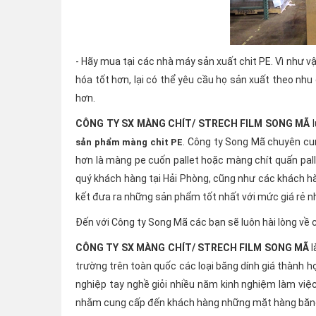
- Hãy mua tại các nhà máy sản xuất chit PE. Vì như v
hóa tốt hơn, lại có thể yêu cầu họ sản xuất theo n
hơn.
CÔNG TY SX MÀNG CHÍT/ STRECH FILM SONG MÃ
l
. Công ty Song Mã chuyên cu
sản phẩm màng chit PE
hơn là màng pe cuốn pallet hoặc màng chít quấn pal
quý khách hàng tại Hải Phòng, cũng như các khách hà
kết đưa ra những sản phẩm tốt nhất với mức giá rẻ n
Đến với Công ty Song Mã các bạn sẽ luôn hài lòng về 
CÔNG TY SX MÀNG CHÍT/ STRECH FILM SONG MÃ
l
trường trên toàn quốc các loại băng dính giá thành h
nghiệp tay nghề giỏi nhiều năm kinh nghiệm làm vi
nhằm cung cấp đến khách hàng những mặt hàng băng 