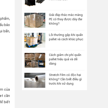
Giải đáp thắc mắc màng
n phẩm,
PE có thay được dây đai
không?
hẩu bảo
i bẩn,
Lỗi thường gặp khi quấn
pallet và cách khắc phục
Cách giảm chi phí quấn
pallet hiệu quả và dễ
dàng
Stretch Film có độc hại
không? Cần biết điều gì
trước khi sử dụng
iểm của
let cần
để biết