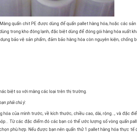
. Màng quấn chit PE được dùng để quấn pallet hàng hóa, hoặc các sả
ể dùng trong kho đông lạnh, đặc biệt dùng để đóng gói hàng hóa xuất k
c dụng bảo vệ sản phẩm, đảm bảo hàng hóa còn nguyên kiện, chống bụ
ác biệt so với màng các loại trên thị trường.
ạn phải chú ý:
 hóa của mình trước, về kích thước, chiều cao, dài, rộng..., và đặc đ
hộp... Từ các đặc điểm đó các bạn có thể ước lượng số vòng quấn pal
lựa chọn phù hợp. Nếu được bạn nên quấn thử 1 pallet hàng hóa thực tế 